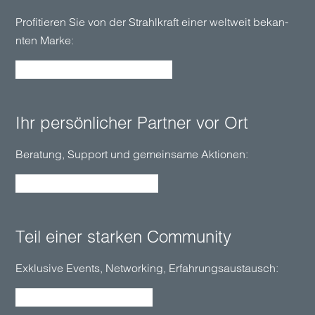
Profitieren Sie von der Strahl­kraft einer welt­weit bekan­
nten Marke:
Marketing-Power kennenlernen
Ihr per­sön­lich­er Partner vor Ort
Beratung, Support und gemein­same Aktionen:
Alles über unsere Betreuung
Teil einer starken Com­munity
Exklusive Events, Net­­working, Erfahrungs­­austausch:
Unsere Community erleben