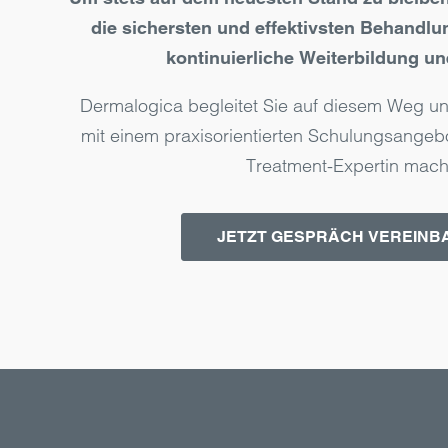
die sichersten und effektivsten Behand­lun
kontinu­ierliche Weiter­bildung un
Dermalogica begleitet Sie auf diesem Weg und
mit einem praxis­orientierten Schulungs­angeb
Treatment-Expertin mach
JETZT GESPRÄCH VEREINB