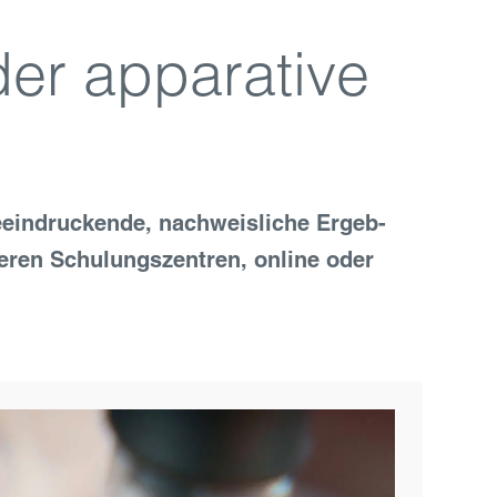
er apparative
ein­druckende, nach­weisliche Ergeb­
seren Schulungszentren, online oder