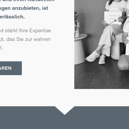
gen anzu­bieten, ist
er­lässlich.
 stärkt Ihre Expertise
ot, das Sie zur wahren
t.
AREN