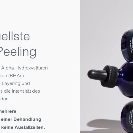
l
ellste
Peeling
it Alpha-Hydroxysäuren
ren (BHAs).
 Layering und
 die Intensität des
rden.
mehrere
r einer Behandlung
eine Ausfallzeiten.