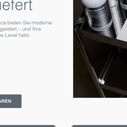
efert
ica bieten Sie moderne
geistert – und Ihre
s Level hebt.
AREN